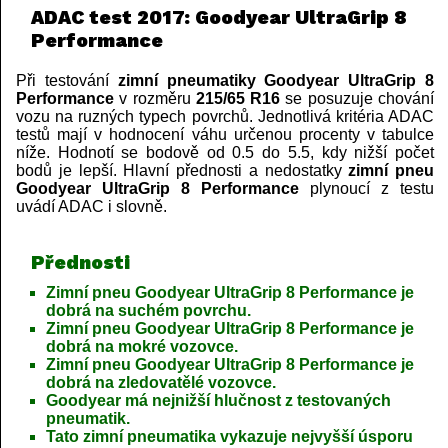
ADAC test 2017: Goodyear UltraGrip 8
Performance
Při testování
zimní pneumatiky Goodyear UltraGrip 8
Performance
v rozměru
215/65 R16
se posuzuje chování
vozu na ruzných typech povrchů. Jednotlivá kritéria ADAC
testů mají v hodnocení váhu určenou procenty v tabulce
níže. Hodnotí se bodově od 0.5 do 5.5, kdy nižší počet
bodů je lepší. Hlavní přednosti a nedostatky
zimní pneu
Goodyear UltraGrip 8 Performance
plynoucí z testu
uvádí ADAC i slovně.
Přednosti
Zimní pneu Goodyear UltraGrip 8 Performance je
dobrá na suchém povrchu.
Zimní pneu Goodyear UltraGrip 8 Performance je
dobrá na mokré vozovce.
Zimní pneu Goodyear UltraGrip 8 Performance je
dobrá na zledovatělé vozovce.
Goodyear má nejnižší hlučnost z testovaných
pneumatik.
Tato zimní pneumatika vykazuje nejvyšší úsporu