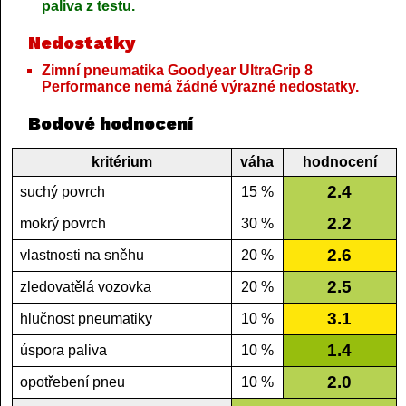
paliva z testu.
Nedostatky
Zimní pneumatika Goodyear UltraGrip 8
Performance nemá žádné výrazné nedostatky.
Bodové hodnocení
kritérium
váha
hodnocení
2.4
suchý povrch
15 %
2.2
mokrý povrch
30 %
2.6
vlastnosti na sněhu
20 %
2.5
zledovatělá vozovka
20 %
3.1
hlučnost pneumatiky
10 %
1.4
úspora paliva
10 %
2.0
opotřebení pneu
10 %