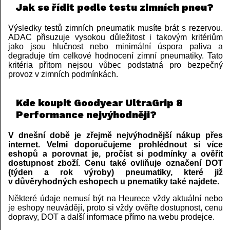
Jak se řídit podle testu zimních pneu?
Výsledky testů zimních pneumatik musíte brát s rezervou.
ADAC přisuzuje vysokou důležitost i takovým kritériům
jako jsou hlučnost nebo minimální úspora paliva a
degraduje tím celkové hodnocení zimní pneumatiky. Tato
kritéria přitom nejsou vůbec podstatná pro bezpečný
provoz v zimních podmínkách.
Kde koupit Goodyear UltraGrip 8
Performance nejvýhodněji?
V dnešní době je zřejmě nejvýhodnější nákup přes
internet. Velmi doporučujeme prohlédnout si více
eshopů a porovnat je, pročíst si podmínky a ověřit
dostupnost zboží. Cenu také ovliňuje označení DOT
(týden a rok výroby) pneumatiky, které již
v důvěryhodných eshopech u pnematiky také najdete.
Některé údaje nemusí být na Heurece vždy aktuální nebo
je eshopy neuvádějí, proto si vždy ověřte dostupnost, cenu
dopravy, DOT a další informace přímo na webu prodejce.