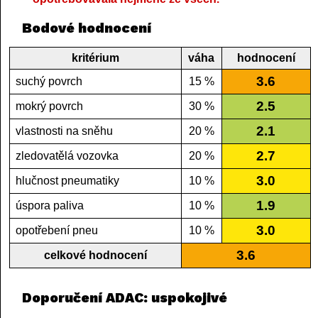
Bodové hodnocení
kritérium
váha
hodnocení
3.6
suchý povrch
15 %
2.5
mokrý povrch
30 %
2.1
vlastnosti na sněhu
20 %
2.7
zledovatělá vozovka
20 %
3.0
hlučnost pneumatiky
10 %
1.9
úspora paliva
10 %
3.0
opotřebení pneu
10 %
3.6
celkové hodnocení
Doporučení ADAC: uspokojivé