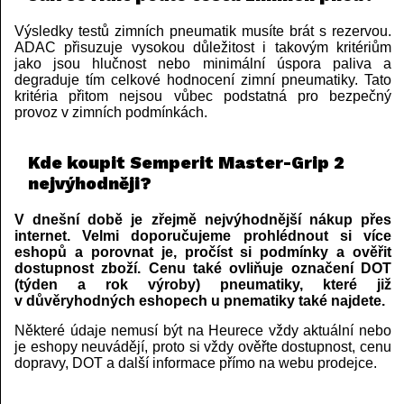
Výsledky testů zimních pneumatik musíte brát s rezervou.
ADAC přisuzuje vysokou důležitost i takovým kritériům
jako jsou hlučnost nebo minimální úspora paliva a
degraduje tím celkové hodnocení zimní pneumatiky. Tato
kritéria přitom nejsou vůbec podstatná pro bezpečný
provoz v zimních podmínkách.
Kde koupit Semperit Master-Grip 2
nejvýhodněji?
V dnešní době je zřejmě nejvýhodnější nákup přes
internet. Velmi doporučujeme prohlédnout si více
eshopů a porovnat je, pročíst si podmínky a ověřit
dostupnost zboží. Cenu také ovliňuje označení DOT
(týden a rok výroby) pneumatiky, které již
v důvěryhodných eshopech u pnematiky také najdete.
Některé údaje nemusí být na Heurece vždy aktuální nebo
je eshopy neuvádějí, proto si vždy ověřte dostupnost, cenu
dopravy, DOT a další informace přímo na webu prodejce.