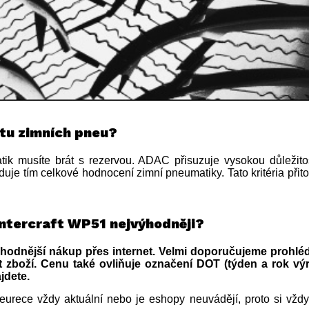
stu zimních pneu?
ik musíte brát s rezervou. ADAC přisuzuje vysokou důležitos
duje tím celkové hodnocení zimní pneumatiky. Tato kritéria př
ntercraft WP51 nejvýhodněji?
hodnější nákup přes internet. Velmi doporučujeme prohlédn
 zboží. Cenu také ovliňuje označení DOT (týden a rok vý
jdete.
urece vždy aktuální nebo je eshopy neuvádějí, proto si vždy