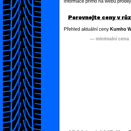
informace přímo na webu prodej
Porovnejte ceny v rů
Přehled aktuální ceny
Kumho Wi
— minimalní cena