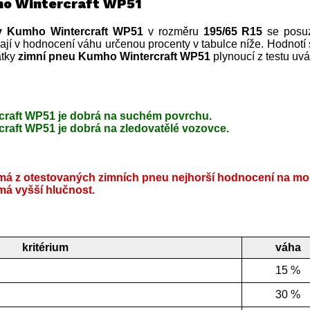
ho Wintercraft WP51
y Kumho Wintercraft WP51
v rozměru
195/65 R15
se posuz
ají v hodnocení váhu určenou procenty v tabulce níže. Hodnotí 
atky
zimní pneu Kumho Wintercraft WP51
plynoucí z testu uv
raft WP51 je dobrá na suchém povrchu.
raft WP51 je dobrá na zledovatělé vozovce.
á z otestovaných zimních pneu nejhorší hodnocení na mo
á vyšší hlučnost.
kritérium
váha
15 %
30 %