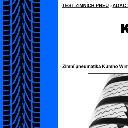
TEST ZIMNÍCH PNEU
›
ADAC 2
Zimní pneumatika Kumho Winte