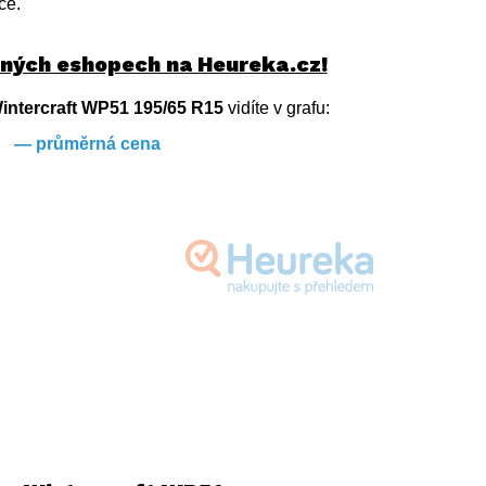
ce.
zných eshopech na Heureka.cz!
ntercraft WP51 195/65 R15
vidíte v grafu:
— průměrná cena