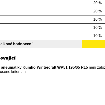
20 %
20 %
10 %
10 %
10 %
celkové hodnocení
ovující
í pneumatiky Kumho Wintercraft WP51 195/65 R15
není zalo
ocené kritérium.