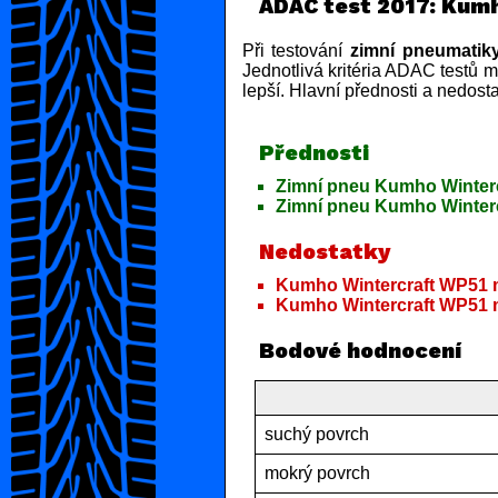
ADAC test 2017: Kum
Při testování
zimní pneumatik
Jednotlivá kritéria ADAC testů m
lepší. Hlavní přednosti a nedost
Přednosti
Zimní pneu Kumho Winterc
Zimní pneu Kumho Winterc
Nedostatky
Kumho Wintercraft WP51 m
Kumho Wintercraft WP51 m
Bodové hodnocení
suchý povrch
mokrý povrch