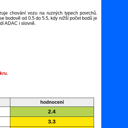
uje chování vozu na ruzných typech povrchů.
se bodově od 0.5 do 5.5, kdy nižší počet bodů je
ádí ADAC i slovně.
kru.
hodnocení
2.4
3.3