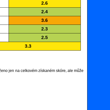
2.6
2.4
3.6
2.3
2.5
3.3
ženo jen na celkovém získaném skóre, ale může