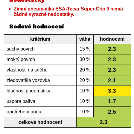
Zimní pneumatika ESA-Tecar Super Grip 9 nemá
žádné výrazné nedostatky.
Bodové hodnocení
kritérium
váha
hodnocení
2.3
suchý povrch
15 %
2.3
mokrý povrch
30 %
2.3
vlastnosti na sněhu
20 %
2.1
zledovatělá vozovka
20 %
3.3
hlučnost pneumatiky
10 %
1.7
úspora paliva
10 %
2.5
opotřebení pneu
10 %
2.3
celkové hodnocení