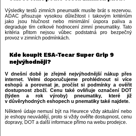
Výsledky testů zimních pneumatik musíte brát s rezervou.
ADAC přisuzuje vysokou důležitost i takovým kritériům
jako jsou hlučnost nebo minimální úspora paliva a
degraduje tím celkové hodnocení zimní pneumatiky. Tato
kritéria přitom nejsou vůbec podstatná pro bezpečný
provoz v zimních podmínkách.
Kde koupit ESA-Tecar Super Grip 9
nejvýhodněji?
V dnešní době je zřejmě nejvýhodnější nákup přes
internet. Velmi doporučujeme prohlédnout si více
eshopů a porovnat je, pročíst si podmínky a ověřit
dostupnost zboží. Cenu také ovliňuje označení DOT
(týden a rok výroby) pneumatiky, které již
v důvěryhodných eshopech u pnematiky také najdete.
Některé údaje nemusí být na Heurece vždy aktuální nebo
je eshopy neuvádějí, proto si vždy ověřte dostupnost, cenu
dopravy, DOT a další informace přímo na webu prodejce.