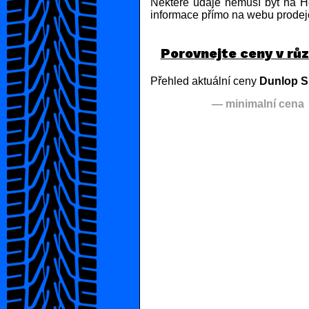
Některé údaje nemusí být na He
informace přímo na webu prodej
Porovnejte ceny v rů
Přehled aktuální ceny
Dunlop S
— minimalní cena