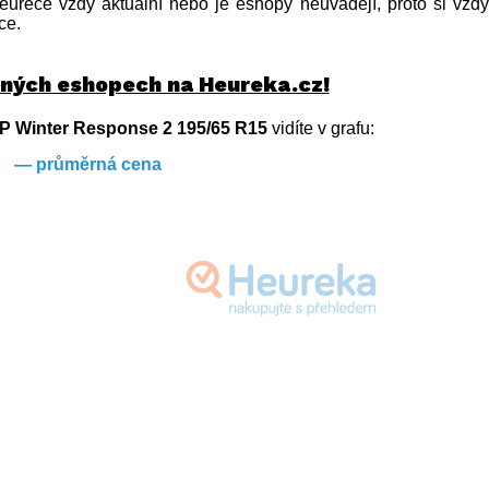
urece vždy aktuální nebo je eshopy neuvádějí, proto si vždy
ce.
zných eshopech na Heureka.cz!
P Winter Response 2 195/65 R15
vidíte v grafu:
— průměrná cena