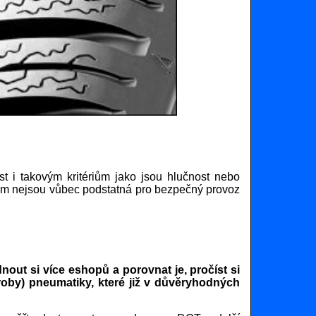
t i takovým kritériům jako jsou hlučnost nebo
itom nejsou vůbec podstatná pro bezpečný provoz
out si více eshopů a porovnat je, pročíst si
roby) pneumatiky, které již v důvěryhodných