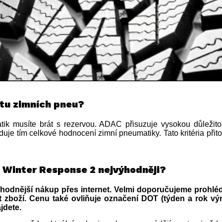
stu zimních pneu?
ik musíte brát s rezervou. ADAC přisuzuje vysokou důležitos
duje tím celkové hodnocení zimní pneumatiky. Tato kritéria př
 Winter Response 2 nejvýhodněji?
hodnější nákup přes internet. Velmi doporučujeme prohlédn
 zboží. Cenu také ovliňuje označení DOT (týden a rok vý
jdete.