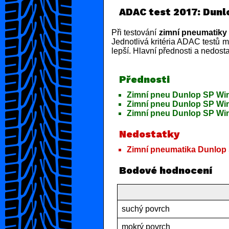
ADAC test 2017: Dunl
Při testování
zimní pneumatiky
Jednotlivá kritéria ADAC testů m
lepší. Hlavní přednosti a nedost
Přednosti
Zimní pneu Dunlop SP Win
Zimní pneu Dunlop SP Win
Zimní pneu Dunlop SP Win
Nedostatky
Zimní pneumatika Dunlop 
Bodové hodnocení
suchý povrch
mokrý povrch