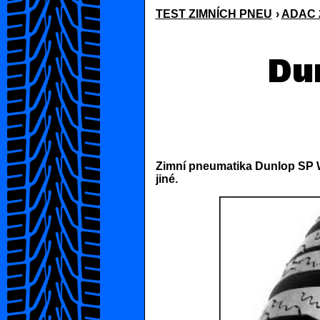
TEST ZIMNÍCH PNEU
›
ADAC 2
Du
Zimní pneumatika Dunlop SP W
jiné.