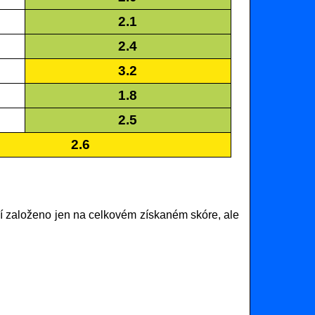
2.1
2.4
3.2
1.8
2.5
2.6
 založeno jen na celkovém získaném skóre, ale