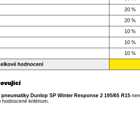
20 %
20 %
10 %
10 %
10 %
celkové hodnocení
ovující
í pneumatiky Dunlop SP Winter Response 2 195/65 R15
není
 hodnocené kritérium.