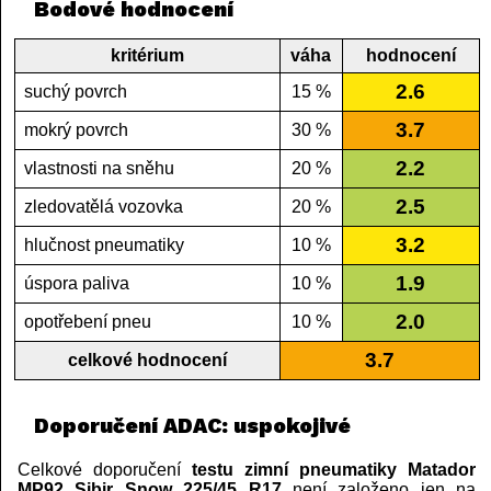
Bodové hodnocení
kritérium
váha
hodnocení
2.6
suchý povrch
15 %
3.7
mokrý povrch
30 %
2.2
vlastnosti na sněhu
20 %
2.5
zledovatělá vozovka
20 %
3.2
hlučnost pneumatiky
10 %
1.9
úspora paliva
10 %
2.0
opotřebení pneu
10 %
3.7
celkové hodnocení
Doporučení ADAC: uspokojivé
Celkové doporučení
testu zimní pneumatiky Matador
MP92 Sibir Snow 225/45 R17
není založeno jen na