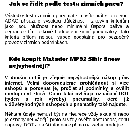
Jak se řídit podle testu zimních pneu?
Výsledky testů zimních pneumatik musíte brát s rezervou.
ADAC přisuzuje vysokou důležitost i takovým kritériům
jako jsou hlučnost nebo minimální úspora paliva a
degraduje tím celkové hodnocení zimní pneumatiky. Tato
kritéria přitom nejsou vůbec podstatná pro bezpečný
provoz v zimních podmínkách.
Kde koupit Matador MP92 Sibir Snow
nejvýhodněji?
V dnešní době je zřejmě nejvýhodnější nákup přes
internet. Velmi doporučujeme prohlédnout si více
eshopů a porovnat je, pročíst si podmínky a ověřit
dostupnost zboží. Cenu také ovliňuje označení DOT
(týden a rok výroby) pneumatiky, které již
v důvěryhodných eshopech u pnematiky také najdete.
Některé údaje nemusí být na Heurece vždy aktuální nebo
je eshopy neuvádějí, proto si vždy ověřte dostupnost, cenu
dopravy, DOT a další informace přímo na webu prodejce.