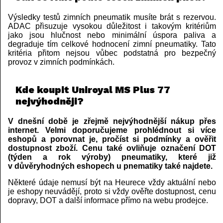
Výsledky testů zimních pneumatik musíte brát s rezervou.
ADAC přisuzuje vysokou důležitost i takovým kritériům
jako jsou hlučnost nebo minimální úspora paliva a
degraduje tím celkové hodnocení zimní pneumatiky. Tato
kritéria přitom nejsou vůbec podstatná pro bezpečný
provoz v zimních podmínkách.
Kde koupit Uniroyal MS Plus 77
nejvýhodněji?
V dnešní době je zřejmě nejvýhodnější nákup přes
internet. Velmi doporučujeme prohlédnout si více
eshopů a porovnat je, pročíst si podmínky a ověřit
dostupnost zboží. Cenu také ovliňuje označení DOT
(týden a rok výroby) pneumatiky, které již
v důvěryhodných eshopech u pnematiky také najdete.
Některé údaje nemusí být na Heurece vždy aktuální nebo
je eshopy neuvádějí, proto si vždy ověřte dostupnost, cenu
dopravy, DOT a další informace přímo na webu prodejce.