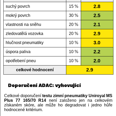
2.8
suchý povrch
15 %
2.5
mokrý povrch
30 %
2.1
vlastnosti na sněhu
20 %
2.9
zledovatělá vozovka
20 %
3.0
hlučnost pneumatiky
10 %
2.2
úspora paliva
10 %
2.0
opotřebení pneu
10 %
2.9
celkové hodnocení
Doporučení ADAC: vyhovující
Celkové doporučení
testu zimní pneumatiky Uniroyal MS
Plus 77 165/70 R14
není založeno jen na celkovém
získaném skóre, ale může ho degradovat i jedno hůře
hodnocené kritérium.