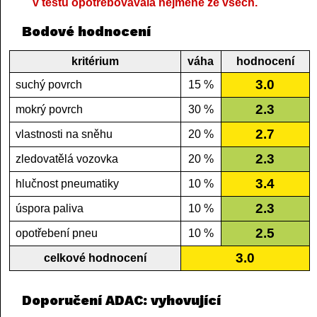
v testu opotřebovávala nejméně ze všech.
Bodové hodnocení
kritérium
váha
hodnocení
3.0
suchý povrch
15 %
2.3
mokrý povrch
30 %
2.7
vlastnosti na sněhu
20 %
2.3
zledovatělá vozovka
20 %
3.4
hlučnost pneumatiky
10 %
2.3
úspora paliva
10 %
2.5
opotřebení pneu
10 %
3.0
celkové hodnocení
Doporučení ADAC: vyhovující