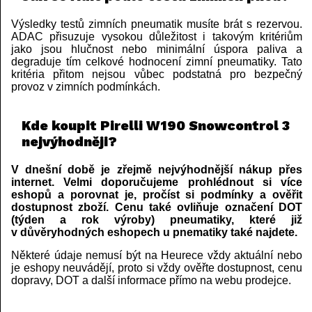
Výsledky testů zimních pneumatik musíte brát s rezervou.
ADAC přisuzuje vysokou důležitost i takovým kritériům
jako jsou hlučnost nebo minimální úspora paliva a
degraduje tím celkové hodnocení zimní pneumatiky. Tato
kritéria přitom nejsou vůbec podstatná pro bezpečný
provoz v zimních podmínkách.
Kde koupit Pirelli W190 Snowcontrol 3
nejvýhodněji?
V dnešní době je zřejmě nejvýhodnější nákup přes
internet. Velmi doporučujeme prohlédnout si více
eshopů a porovnat je, pročíst si podmínky a ověřit
dostupnost zboží. Cenu také ovliňuje označení DOT
(týden a rok výroby) pneumatiky, které již
v důvěryhodných eshopech u pnematiky také najdete.
Některé údaje nemusí být na Heurece vždy aktuální nebo
je eshopy neuvádějí, proto si vždy ověřte dostupnost, cenu
dopravy, DOT a další informace přímo na webu prodejce.