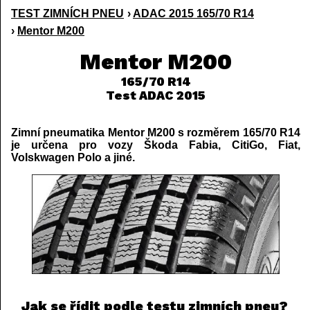
TEST ZIMNÍCH PNEU
›
ADAC 2015 165/70 R14
›
Mentor M200
Mentor M200
165/70 R14
Test ADAC 2015
Zimní pneumatika Mentor M200 s rozměrem 165/70 R14
je určena pro vozy Škoda Fabia, CitiGo, Fiat,
Volskwagen Polo a jiné.
Jak se řídit podle testu zimních pneu?