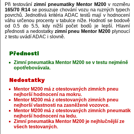
Při testování
zimní pneumatiky Mentor M200
v rozměru
165/70 R14
se posuzuje chování vozu na ruzných typech
povrchů. Jednotlivá kritéria ADAC testů mají v hodnocení
váhu určenou procenty v tabulce níže. Hodnotí se bodově
od 0.5 do 5.5, kdy nižší počet bodů je lepší. Hlavní
přednosti a nedostatky
zimní pneu Mentor M200
plynoucí
z testu uvádí ADAC i slovně.
Přednosti
Zimní pneumatika Mentor M200 se v testu nejméně
opotřebovávala.
Nedostatky
Mentor M200 má z otestovaných zimních pneu
nejhorší hodnocení na mokru.
Mentor M200 má z otestovaných zimních pneu
nejhorší vlastnosti na zasněžené vozovce.
Mentor M200 má z otestovaných zimních pneumatik
nejhorší hodnocení na ledu.
Zimní pneumatika Mentor M200 je nejhlučnější ze
všech testovaných.