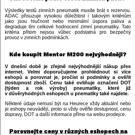
Výsledky testů zimních pneumatik musíte brát s rezervou.
ADAC přisuzuje vysokou důležitost i takovým kritériům
jako jsou hlučnost nebo minimální úspora paliva a
degraduje tím celkové hodnocení zimní pneumatiky. Tato
kritéria přitom nejsou vůbec podstatná pro bezpečný
provoz v zimních podmínkách.
Kde koupit Mentor M200 nejvýhodněji?
V dnešní době je zřejmě nejvýhodnější nákup přes
internet. Velmi doporučujeme prohlédnout si více
eshopů a porovnat je, pročíst si podmínky a ověřit
dostupnost zboží. Cenu také ovliňuje označení DOT
(týden a rok výroby) pneumatiky, které již
v důvěryhodných eshopech u pnematiky také najdete.
Některé údaje nemusí být na Heurece vždy aktuální nebo
je eshopy neuvádějí, proto si vždy ověřte dostupnost, cenu
dopravy, DOT a další informace přímo na webu prodejce.
Porovnejte ceny v různých eshopech na