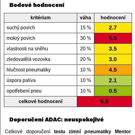
Bodové hodnocení
kritérium
váha
hodnocení
2.7
suchý povrch
15 %
5.5
mokrý povrch
30 %
3.5
vlastnosti na sněhu
20 %
3.0
zledovatělá vozovka
20 %
4.5
hlučnost pneumatiky
10 %
2.1
úspora paliva
10 %
0.5
opotřebení pneu
10 %
5.5
celkové hodnocení
Doporučení ADAC: neuspokojivé
Celkové doporučení
testu zimní pneumatiky Mentor