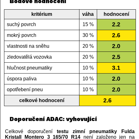
Bodové hodnocení
kritérium
váha
hodnocení
2.2
suchý povrch
15 %
2.6
mokrý povrch
30 %
2.0
vlastnosti na sněhu
20 %
2.5
zledovatělá vozovka
20 %
3.1
hlučnost pneumatiky
10 %
2.0
úspora paliva
10 %
2.0
opotřebení pneu
10 %
2.6
celkové hodnocení
Doporučení ADAC: vyhovující
Celkové doporučení
testu zimní pneumatiky Fulda
Kristall Montero 3 165/70 R14
není založeno jen na