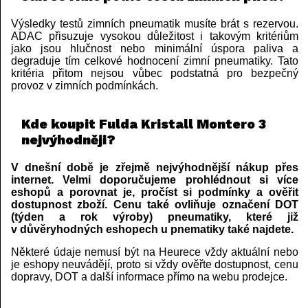
Výsledky testů zimních pneumatik musíte brát s rezervou.
ADAC přisuzuje vysokou důležitost i takovým kritériům
jako jsou hlučnost nebo minimální úspora paliva a
degraduje tím celkové hodnocení zimní pneumatiky. Tato
kritéria přitom nejsou vůbec podstatná pro bezpečný
provoz v zimních podmínkách.
Kde koupit Fulda Kristall Montero 3
nejvýhodněji?
V dnešní době je zřejmě nejvýhodnější nákup přes
internet. Velmi doporučujeme prohlédnout si více
eshopů a porovnat je, pročíst si podmínky a ověřit
dostupnost zboží. Cenu také ovliňuje označení DOT
(týden a rok výroby) pneumatiky, které již
v důvěryhodných eshopech u pnematiky také najdete.
Některé údaje nemusí být na Heurece vždy aktuální nebo
je eshopy neuvádějí, proto si vždy ověřte dostupnost, cenu
dopravy, DOT a další informace přímo na webu prodejce.