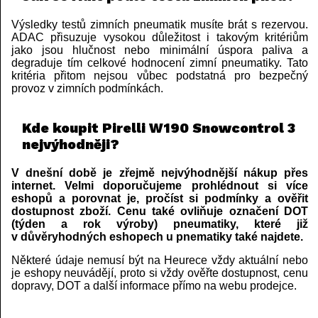
Výsledky testů zimních pneumatik musíte brát s rezervou.
ADAC přisuzuje vysokou důležitost i takovým kritériům
jako jsou hlučnost nebo minimální úspora paliva a
degraduje tím celkové hodnocení zimní pneumatiky. Tato
kritéria přitom nejsou vůbec podstatná pro bezpečný
provoz v zimních podmínkách.
Kde koupit Pirelli W190 Snowcontrol 3
nejvýhodněji?
V dnešní době je zřejmě nejvýhodnější nákup přes
internet. Velmi doporučujeme prohlédnout si více
eshopů a porovnat je, pročíst si podmínky a ověřit
dostupnost zboží. Cenu také ovliňuje označení DOT
(týden a rok výroby) pneumatiky, které již
v důvěryhodných eshopech u pnematiky také najdete.
Některé údaje nemusí být na Heurece vždy aktuální nebo
je eshopy neuvádějí, proto si vždy ověřte dostupnost, cenu
dopravy, DOT a další informace přímo na webu prodejce.