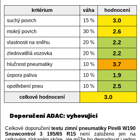
kritérium
váha
hodnocení
3.0
suchý povrch
15 %
2.6
mokrý povrch
30 %
2.2
vlastnosti na sněhu
20 %
2.2
zledovatělá vozovka
20 %
3.7
hlučnost pneumatiky
10 %
1.9
úspora paliva
10 %
2.5
opotřebení pneu
10 %
3.0
celkové hodnocení
Doporučení ADAC: vyhovující
Celkové doporučení
testu zimní pneumatiky Pirelli W190
Snowcontrol 3 195/65 R15
není založeno jen na
celkovém získaném skóre, ale může ho degradovat i jedno