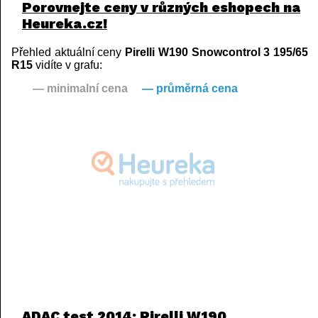
Porovnejte ceny v různých eshopech na
Heureka.cz!
Přehled aktuální ceny
Pirelli W190 Snowcontrol 3 195/65
R15
vidíte v grafu:
— minimalní cena
— průměrná cena
ADAC test 2014: Pirelli W190