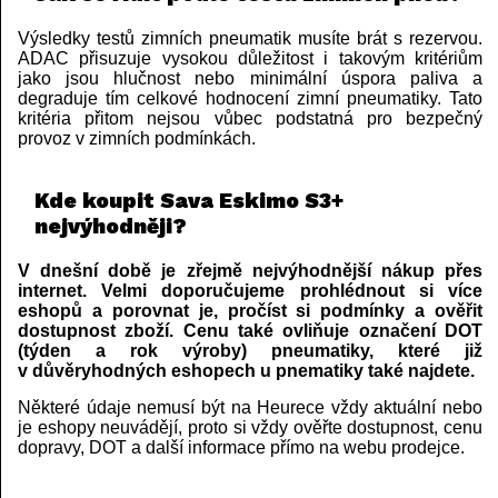
Výsledky testů zimních pneumatik musíte brát s rezervou.
ADAC přisuzuje vysokou důležitost i takovým kritériům
jako jsou hlučnost nebo minimální úspora paliva a
degraduje tím celkové hodnocení zimní pneumatiky. Tato
kritéria přitom nejsou vůbec podstatná pro bezpečný
provoz v zimních podmínkách.
Kde koupit Sava Eskimo S3+
nejvýhodněji?
V dnešní době je zřejmě nejvýhodnější nákup přes
internet. Velmi doporučujeme prohlédnout si více
eshopů a porovnat je, pročíst si podmínky a ověřit
dostupnost zboží. Cenu také ovliňuje označení DOT
(týden a rok výroby) pneumatiky, které již
v důvěryhodných eshopech u pnematiky také najdete.
Některé údaje nemusí být na Heurece vždy aktuální nebo
je eshopy neuvádějí, proto si vždy ověřte dostupnost, cenu
dopravy, DOT a další informace přímo na webu prodejce.