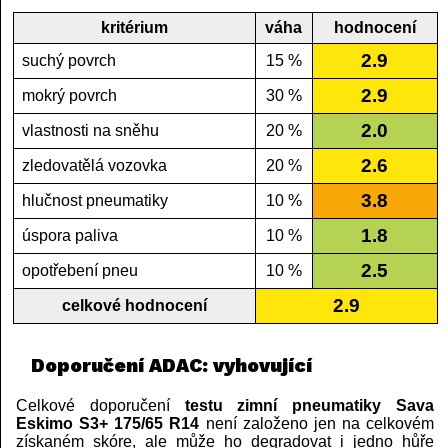
kritérium
váha
hodnocení
2.9
suchý povrch
15 %
2.9
mokrý povrch
30 %
2.0
vlastnosti na sněhu
20 %
2.6
zledovatělá vozovka
20 %
3.8
hlučnost pneumatiky
10 %
1.8
úspora paliva
10 %
2.5
opotřebení pneu
10 %
2.9
celkové hodnocení
Doporučení ADAC: vyhovující
Celkové doporučení
testu zimní pneumatiky Sava
Eskimo S3+ 175/65 R14
není založeno jen na celkovém
získaném skóre, ale může ho degradovat i jedno hůře