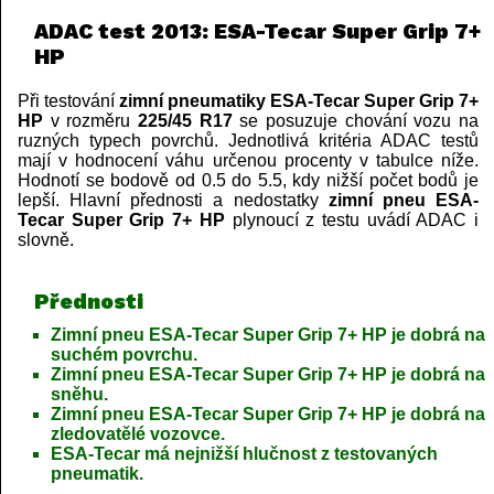
ADAC test 2013: ESA-Tecar Super Grip 7+
HP
Při testování
zimní pneumatiky ESA-Tecar Super Grip 7+
HP
v rozměru
225/45 R17
se posuzuje chování vozu na
ruzných typech povrchů. Jednotlivá kritéria ADAC testů
mají v hodnocení váhu určenou procenty v tabulce níže.
Hodnotí se bodově od 0.5 do 5.5, kdy nižší počet bodů je
lepší. Hlavní přednosti a nedostatky
zimní pneu ESA-
Tecar Super Grip 7+ HP
plynoucí z testu uvádí ADAC i
slovně.
Přednosti
Zimní pneu ESA-Tecar Super Grip 7+ HP je dobrá na
suchém povrchu.
Zimní pneu ESA-Tecar Super Grip 7+ HP je dobrá na
sněhu.
Zimní pneu ESA-Tecar Super Grip 7+ HP je dobrá na
zledovatělé vozovce.
ESA-Tecar má nejnižší hlučnost z testovaných
pneumatik.