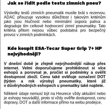
Jak se řídit podle testu zimních pneu?
Výsledky testů zimních pneumatik musíte brát s rezervou.
ADAC přisuzuje vysokou důležitost i takovým kritériům
jako jsou hlučnost nebo minimální úspora paliva a
degraduje tím celkové hodnocení zimní pneumatiky. Tato
kritéria přitom nejsou vůbec podstatná pro bezpečný
provoz v zimních podmínkách.
Kde koupit ESA-Tecar Super Grip 7+ HP
nejvýhodněji?
V dnešní době je zřejmě nejvýhodnější nákup přes
internet. Velmi doporučujeme prohlédnout si více
eshopů a porovnat je, pročíst si podmínky a ověřit
dostupnost zboží. Cenu také ovliňuje označení DOT
(týden a rok výroby) pneumatiky, které již
v důvěryhodných eshopech u pnematiky také najdete.
Některé údaje nemusí být na Heurece vždy aktuální nebo
je eshopy neuvádějí, proto si vždy ověřte dostupnost, cenu
dopravy, DOT a další informace přímo na webu prodejce.