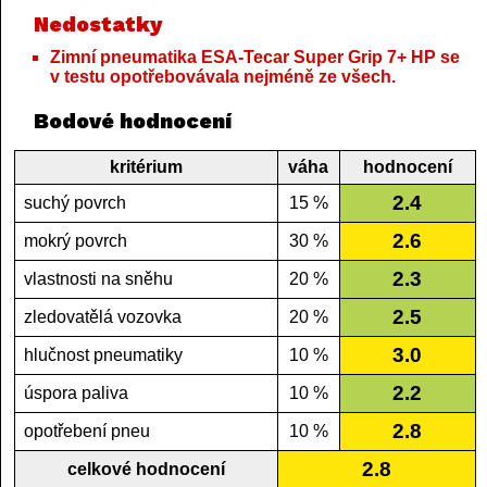
Nedostatky
Zimní pneumatika ESA-Tecar Super Grip 7+ HP se
v testu opotřebovávala nejméně ze všech.
Bodové hodnocení
kritérium
váha
hodnocení
2.4
suchý povrch
15 %
2.6
mokrý povrch
30 %
2.3
vlastnosti na sněhu
20 %
2.5
zledovatělá vozovka
20 %
3.0
hlučnost pneumatiky
10 %
2.2
úspora paliva
10 %
2.8
opotřebení pneu
10 %
2.8
celkové hodnocení