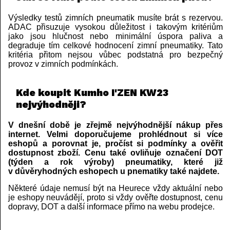
Výsledky testů zimních pneumatik musíte brát s rezervou.
ADAC přisuzuje vysokou důležitost i takovým kritériům
jako jsou hlučnost nebo minimální úspora paliva a
degraduje tím celkové hodnocení zimní pneumatiky. Tato
kritéria přitom nejsou vůbec podstatná pro bezpečný
provoz v zimních podmínkách.
Kde koupit Kumho I'ZEN KW23
nejvýhodněji?
V dnešní době je zřejmě nejvýhodnější nákup přes
internet. Velmi doporučujeme prohlédnout si více
eshopů a porovnat je, pročíst si podmínky a ověřit
dostupnost zboží. Cenu také ovliňuje označení DOT
(týden a rok výroby) pneumatiky, které již
v důvěryhodných eshopech u pnematiky také najdete.
Některé údaje nemusí být na Heurece vždy aktuální nebo
je eshopy neuvádějí, proto si vždy ověřte dostupnost, cenu
dopravy, DOT a další informace přímo na webu prodejce.