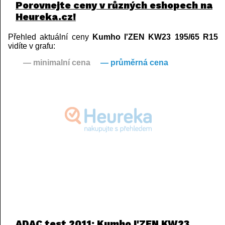
Porovnejte ceny v různých eshopech na
Heureka.cz!
Přehled aktuální ceny
Kumho I'ZEN KW23 195/65 R15
vidíte v grafu:
— minimalní cena
— průměrná cena
ADAC test 2011: Kumho I'ZEN KW23