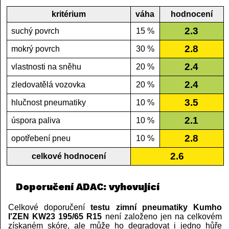
kritérium
váha
hodnocení
2.3
suchý povrch
15 %
2.8
mokrý povrch
30 %
2.4
vlastnosti na sněhu
20 %
2.4
zledovatělá vozovka
20 %
3.5
hlučnost pneumatiky
10 %
2.1
úspora paliva
10 %
2.8
opotřebení pneu
10 %
2.6
celkové hodnocení
Doporučení ADAC: vyhovující
Celkové doporučení
testu zimní pneumatiky Kumho
I'ZEN KW23 195/65 R15
není založeno jen na celkovém
získaném skóre, ale může ho degradovat i jedno hůře