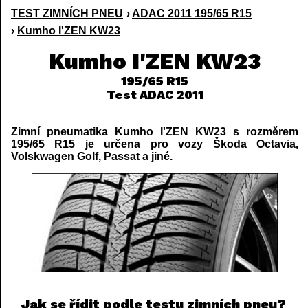
TEST ZIMNÍCH PNEU
›
ADAC 2011 195/65 R15
›
Kumho I'ZEN KW23
Kumho I'ZEN KW23
195/65 R15
Test ADAC 2011
Zimní pneumatika Kumho I'ZEN KW23 s rozměrem
195/65 R15 je určena pro vozy Škoda Octavia,
Volskwagen Golf, Passat a jiné.
Jak se řídit podle testu zimních pneu?