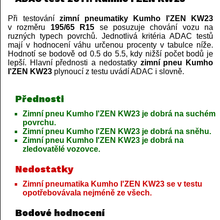
Při testování
zimní pneumatiky Kumho I'ZEN KW23
v rozměru
195/65 R15
se posuzuje chování vozu na
ruzných typech povrchů. Jednotlivá kritéria ADAC testů
mají v hodnocení váhu určenou procenty v tabulce níže.
Hodnotí se bodově od 0.5 do 5.5, kdy nižší počet bodů je
lepší. Hlavní přednosti a nedostatky
zimní pneu Kumho
I'ZEN KW23
plynoucí z testu uvádí ADAC i slovně.
Přednosti
Zimní pneu Kumho I'ZEN KW23 je dobrá na suchém
povrchu.
Zimní pneu Kumho I'ZEN KW23 je dobrá na sněhu.
Zimní pneu Kumho I'ZEN KW23 je dobrá na
zledovatělé vozovce.
Nedostatky
Zimní pneumatika Kumho I'ZEN KW23 se v testu
opotřebovávala nejméně ze všech.
Bodové hodnocení