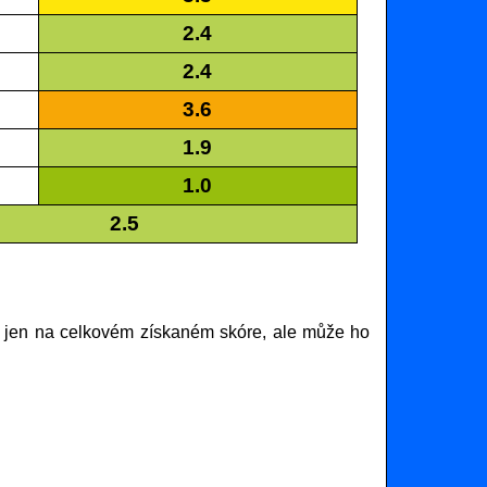
2.4
2.4
3.6
1.9
1.0
2.5
 jen na celkovém získaném skóre, ale může ho