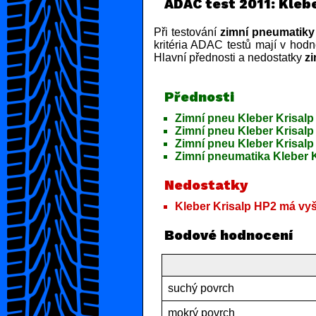
ADAC test 2011: Kleb
Při testování
zimní pneumatiky
kritéria ADAC testů mají v hodn
Hlavní přednosti a nedostatky
zi
Přednosti
Zimní pneu Kleber Krisal
Zimní pneu Kleber Krisalp
Zimní pneu Kleber Krisalp
Zimní pneumatika Kleber K
Nedostatky
Kleber Krisalp HP2 má vyš
Bodové hodnocení
suchý povrch
mokrý povrch