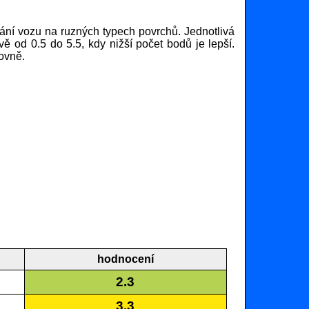
ní vozu na ruzných typech povrchů. Jednotlivá
ě od 0.5 do 5.5, kdy nižší počet bodů je lepší.
ovně.
hodnocení
2.3
3.3