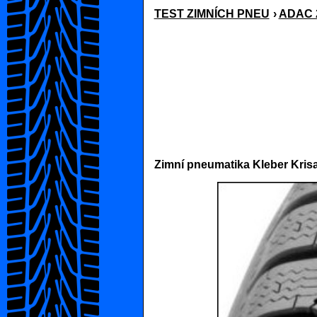
TEST ZIMNÍCH PNEU
›
ADAC 2
Zimní pneumatika Kleber Krisa