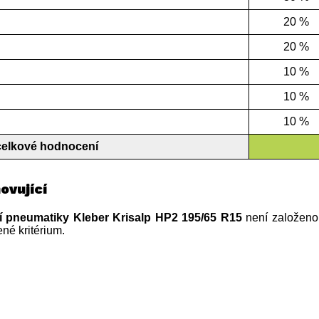
20 %
20 %
10 %
10 %
10 %
celkové hodnocení
ovující
ní pneumatiky Kleber Krisalp HP2 195/65 R15
není založeno
né kritérium.