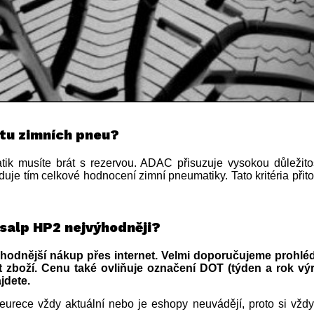
stu zimních pneu?
ik musíte brát s rezervou. ADAC přisuzuje vysokou důležitos
duje tím celkové hodnocení zimní pneumatiky. Tato kritéria př
isalp HP2 nejvýhodněji?
hodnější nákup přes internet. Velmi doporučujeme prohlédn
 zboží. Cenu také ovliňuje označení DOT (týden a rok vý
jdete.
urece vždy aktuální nebo je eshopy neuvádějí, proto si vždy