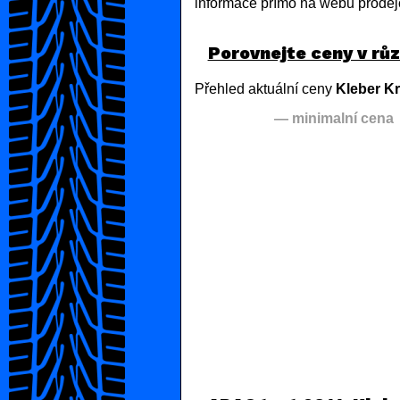
informace přímo na webu prodej
Porovnejte ceny v rů
Přehled aktuální ceny
Kleber Kr
— minimalní cena