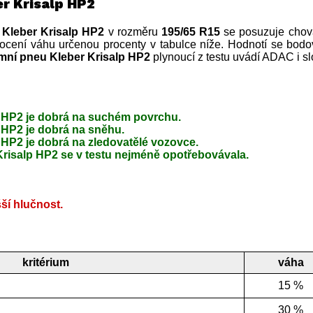
er Krisalp HP2
 Kleber Krisalp HP2
v rozměru
195/65 R15
se posuzuje chová
ocení váhu určenou procenty v tabulce níže. Hodnotí se bodov
mní pneu Kleber Krisalp HP2
plynoucí z testu uvádí ADAC i sl
p HP2 je dobrá na suchém povrchu.
 HP2 je dobrá na sněhu.
 HP2 je dobrá na zledovatělé vozovce.
risalp HP2 se v testu nejméně opotřebovávala.
ší hlučnost.
kritérium
váha
15 %
30 %