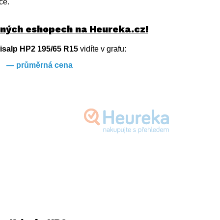
ce.
zných eshopech na Heureka.cz!
isalp HP2 195/65 R15
vidíte v grafu:
— průměrná cena