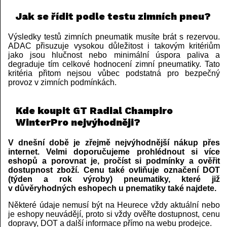
Jak se řídit podle testu zimních pneu?
Výsledky testů zimních pneumatik musíte brát s rezervou.
ADAC přisuzuje vysokou důležitost i takovým kritériům
jako jsou hlučnost nebo minimální úspora paliva a
degraduje tím celkové hodnocení zimní pneumatiky. Tato
kritéria přitom nejsou vůbec podstatná pro bezpečný
provoz v zimních podmínkách.
Kde koupit GT Radial Champiro
WinterPro nejvýhodněji?
V dnešní době je zřejmě nejvýhodnější nákup přes
internet. Velmi doporučujeme prohlédnout si více
eshopů a porovnat je, pročíst si podmínky a ověřit
dostupnost zboží. Cenu také ovliňuje označení DOT
(týden a rok výroby) pneumatiky, které již
v důvěryhodných eshopech u pnematiky také najdete.
Některé údaje nemusí být na Heurece vždy aktuální nebo
je eshopy neuvádějí, proto si vždy ověřte dostupnost, cenu
dopravy, DOT a další informace přímo na webu prodejce.