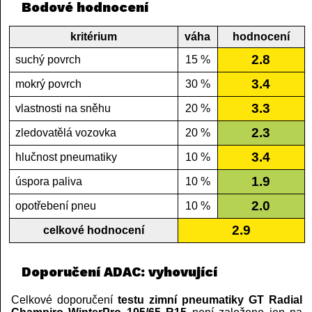
Bodové hodnocení
kritérium
váha
hodnocení
2.8
suchý povrch
15 %
3.4
mokrý povrch
30 %
3.3
vlastnosti na sněhu
20 %
2.3
zledovatělá vozovka
20 %
3.4
hlučnost pneumatiky
10 %
1.9
úspora paliva
10 %
2.0
opotřebení pneu
10 %
2.9
celkové hodnocení
Doporučení ADAC: vyhovující
Celkové doporučení
testu zimní pneumatiky GT Radial