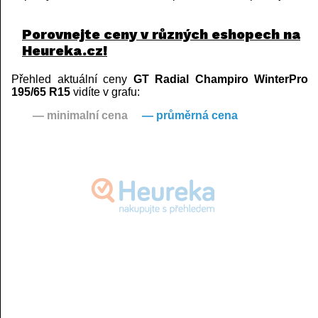
Porovnejte ceny v různých eshopech na
Heureka.cz!
Přehled aktuální ceny
GT Radial Champiro WinterPro
195/65 R15
vidíte v grafu:
— minimalní cena
— průměrná cena