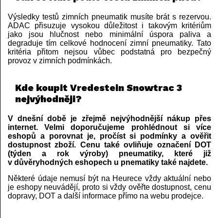
Výsledky testů zimních pneumatik musíte brát s rezervou.
ADAC přisuzuje vysokou důležitost i takovým kritériům
jako jsou hlučnost nebo minimální úspora paliva a
degraduje tím celkové hodnocení zimní pneumatiky. Tato
kritéria přitom nejsou vůbec podstatná pro bezpečný
provoz v zimních podmínkách.
Kde koupit Vredestein Snowtrac 3
nejvýhodněji?
V dnešní době je zřejmě nejvýhodnější nákup přes
internet. Velmi doporučujeme prohlédnout si více
eshopů a porovnat je, pročíst si podmínky a ověřit
dostupnost zboží. Cenu také ovliňuje označení DOT
(týden a rok výroby) pneumatiky, které již
v důvěryhodných eshopech u pnematiky také najdete.
Některé údaje nemusí být na Heurece vždy aktuální nebo
je eshopy neuvádějí, proto si vždy ověřte dostupnost, cenu
dopravy, DOT a další informace přímo na webu prodejce.