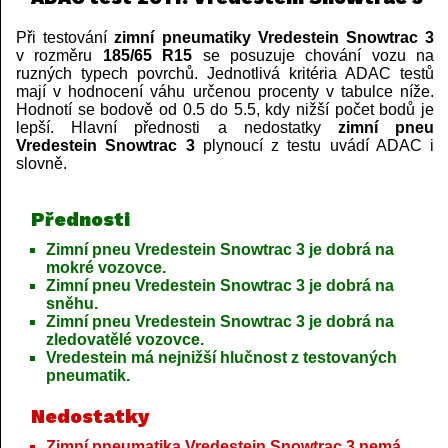
Při testování
zimní pneumatiky Vredestein Snowtrac 3
v rozměru
185/65 R15
se posuzuje chování vozu na
ruzných typech povrchů. Jednotlivá kritéria ADAC testů
mají v hodnocení váhu určenou procenty v tabulce níže.
Hodnotí se bodově od 0.5 do 5.5, kdy nižší počet bodů je
lepší. Hlavní přednosti a nedostatky
zimní pneu
Vredestein Snowtrac 3
plynoucí z testu uvádí ADAC i
slovně.
Přednosti
Zimní pneu Vredestein Snowtrac 3 je dobrá na
mokré vozovce.
Zimní pneu Vredestein Snowtrac 3 je dobrá na
sněhu.
Zimní pneu Vredestein Snowtrac 3 je dobrá na
zledovatělé vozovce.
Vredestein má nejnižší hlučnost z testovaných
pneumatik.
Nedostatky
Zimní pneumatika Vredestein Snowtrac 3 nemá