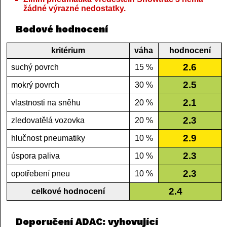
žádné výrazné nedostatky.
Bodové hodnocení
kritérium
váha
hodnocení
2.6
suchý povrch
15 %
2.5
mokrý povrch
30 %
2.1
vlastnosti na sněhu
20 %
2.3
zledovatělá vozovka
20 %
2.9
hlučnost pneumatiky
10 %
2.3
úspora paliva
10 %
2.3
opotřebení pneu
10 %
2.4
celkové hodnocení
Doporučení ADAC: vyhovující